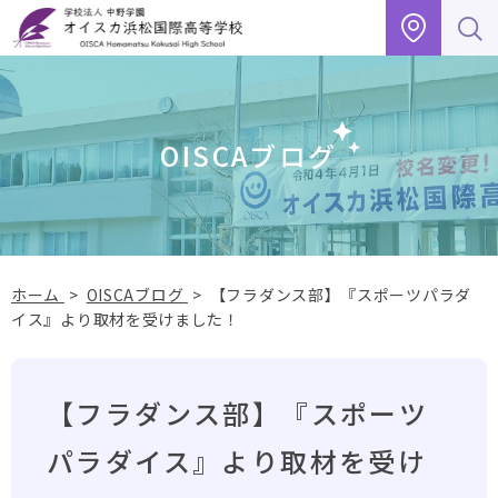
グ
本
フ
ロ
文
ッ
ー
へ
タ
バ
ー
ル
へ
OISCAブログ
ナ
ビ
ゲ
ー
シ
ョ
ホーム
>
OISCAブログ
>
【フラダンス部】『スポーツパラダ
ン
イス』より取材を受けました！
へ
【フラダンス部】『スポーツ
パラダイス』より取材を受け