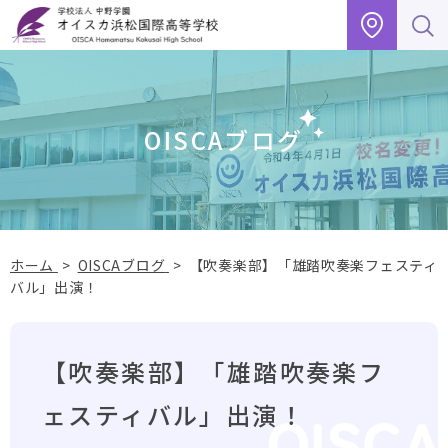
グ
本
フ
ロ
文
ッ
ー
へ
タ
バ
ー
ル
へ
OISCAブログ
ナ
ビ
ゲ
ー
シ
ョ
ホーム
>
OISCAブログ
>
【吹奏楽部】「雄踏吹奏楽フェスティ
ン
バル」出演！
へ
【吹奏楽部】「雄踏吹奏楽フ
ェスティバル」出演！