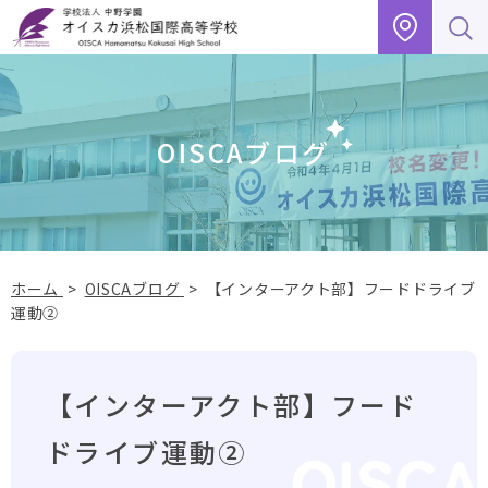
グ
本
フ
ロ
文
ッ
ー
へ
タ
バ
ー
ル
へ
OISCAブログ
ナ
ビ
ゲ
ー
シ
ョ
ホーム
>
OISCAブログ
>
【インターアクト部】フードドライブ
ン
運動②
へ
【インターアクト部】フード
ドライブ運動②