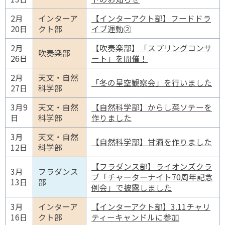
2月
インターア
【インターアクト部】フードドラ
20日
クト部
イブ運動②
2月
【吹奏楽部】「スプリングコンサ
吹奏楽部
26日
ート」を開催！
2月
天文・自然
「冬の星空観察会」を行いました
27日
科学部
3月9
天文・自然
【自然科学部】からし菜ソテーを
日
科学部
作りました
3月
天文・自然
【自然科学部】甘酒を作りました
12日
科学部
【フラダンス部】ライオンズクラ
3月
フラダンス
ブ「チャーターナイト70周年記念
13日
部
例会」で披露しました
3月
インターア
【インターアクト部】3.11チャリ
16日
クト部
ティーキャンドルに参加