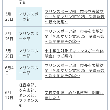
学部
マリンスポーツ部 市長を表敬訪
5月
マリンスポ
問「MJCマリン賞2025」受賞報告
23日
ーツ部
～新聞掲載～
マリンスポーツ部 市長を表敬訪
5月
マリンスポ
問「MJCマリン賞2025」受賞報告
26日
ーツ部
～新聞掲載その②～
5月
マリンスポ
小中学生対象『マリンスポーツ体
29日
ーツ部
験会』のご案内！
マリンスポーツ部 市長を表敬訪
6月4
マリンスポ
問「MJCマリン賞2025」受賞報告
日
ーツ部
～新聞掲載その③～
軽音楽部、
吹奏楽部、
6月
学校文化祭「めひるぎ祭」開催し
ダンス部、
17日
ました！
フラダンス
部