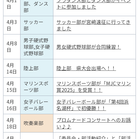
4月1
フラダンス部とダンス部がイベン
部、ダンス
日
トに参加しました
部
4月3
サッカー
サッカー部が宮﨑遠征に行ってき
日
部
ました
男子硬式野
4月8
球部,女子硬
男女硬式野球部が合同練習！
日
式野球部
4月
陸上部
陸上部 県大会出場へ！！
14日
4月
マリンスポ
マリンスポーツ部が「MJCマリン
15日
ーツ部
賞2025」を受賞！！
4月
女子バレー
女子バレーボール部が「第4回浜
16日
ボール部
名湖杯」で初優勝！！
4月
プロムナードコンサートへのお誘
吹奏楽部
18日
い♪♪
4月
「委員会・部活動紹介」と「部活