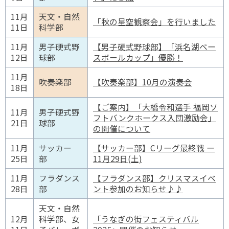
11月
天文・自然
「秋の星空観察会」を行いました
11日
科学部
11月
男子硬式野
【男子硬式野球部】「浜名湖ベー
12日
球部
スボールカップ」優勝！
11月
吹奏楽部
【吹奏楽部】10月の演奏会
18日
【ご案内】「大橋令和選手 福岡ソ
11月
男子硬式野
フトバンクホークス入団激励会」
21日
球部
の開催について
11月
サッカー
【サッカー部】Cリーグ最終戦 ー
25日
部
11月29日(土)
11月
フラダンス
【フラダンス部】クリスマスイベ
28日
部
ント参加のお知らせ♪♪
天文・自然
12月
科学部、女
「うなぎの街フェスティバル