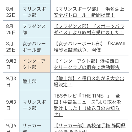
8月
マリンスポ
【マリンスポーツ部】「浜名湖上
22日
ーツ部
安全パトロール」新聞掲載！
8月
フラダンス
【フラダンス部】『スポーツパラ
26日
部
ダイス』より取材を受けました！
8月
女子バレー
【女子バレーボール部】「KAWAII
29日
ボール部
堆砂垣設置競争」開催
9月2
インターア
【インターアクト部】浜松西ロー
日
クト部
タリークラブの例会で活動報告
9月3
【陸上部】４種目３名が県大会出
陸上部
日
場決定！
TBSテレビ『THE TIME、』 "全
9月3
マリンスポ
国！中高生ニュース"より取材を
日
ーツ部
受けました！（放送日のお知ら
せ）
9月5
サッカー
【サッカー部】高校選手権 静岡県
日
部
大会 組み合わせ