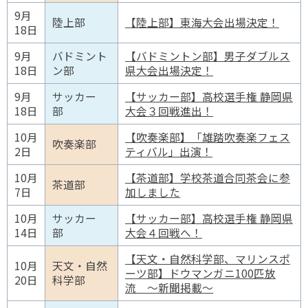
9月
陸上部
【陸上部】東海大会出場決定！
18日
9月
バドミント
【バドミントン部】男子ダブルス
18日
ン部
県大会出場決定！
9月
サッカー
【サッカー部】高校選手権 静岡県
18日
部
大会３回戦進出！
10月
【吹奏楽部】「雄踏吹奏楽フェス
吹奏楽部
2日
ティバル」出演！
10月
【茶道部】学校茶道合同茶会に参
茶道部
7日
加しました
10月
サッカー
【サッカー部】高校選手権 静岡県
14日
部
大会４回戦へ！
【天文・自然科学部、マリンスポ
10月
天文・自然
ーツ部】ドウマンガニ100匹放
20日
科学部
流 ～新聞掲載～