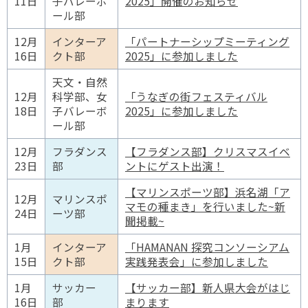
11日
子バレーボ
2025」開催のお知らせ
ール部
12月
インターア
「パートナーシップミーティング
16日
クト部
2025」に参加しました
天文・自然
12月
科学部、女
「うなぎの街フェスティバル
18日
子バレーボ
2025」に参加しました
ール部
12月
フラダンス
【フラダンス部】クリスマスイベ
23日
部
ントにゲスト出演！
【マリンスポーツ部】浜名湖「ア
12月
マリンスポ
マモの種まき」を行いました~新
24日
ーツ部
聞掲載~
1月
インターア
「HAMANAN 探究コンソーシアム
15日
クト部
実践発表会」に参加しました
1月
サッカー
【サッカー部】新人県大会がはじ
16日
部
まります