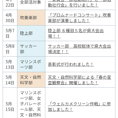
全部活対象
22日
動壮行会」を行いました！
4月
「プロムナードコンサート」吹奏
吹奏楽部
30日
楽部が演奏しました！
5月7
陸上部 ６種目５名が県大会出
陸上部
日
場！！
5月8
サッカー
サッカー部 高校総体で県大会出
日
部
場決定！！
5月
マリンスポ
表彰式が行われました！
13日
ーツ部
5月
天文・自然
天文・自然科学部による『春の星
14日
科学部
空観察会』開催しました！
マリンスポ
ーツ部、女
5月
子バレーボ
「ウェルカメクリーン作戦」に参
15日
ール部、天
加しました！
文・自然科