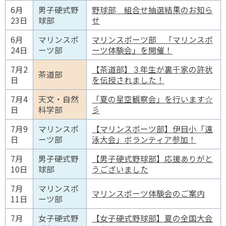
6月
男子硬式野
野球部 組合せ抽選結果のお知ら
23日
球部
せ
6月
マリンスポ
マリンスポーツ部 「マリンスポ
24日
ーツ部
ーツ体験会」を開催！
7月2
【茶道部】３年生が裏千家の許状
茶道部
日
を伝授されました！
7月4
天文・自然
「夏の星空観察会」を行います☆
日
科学部
彡
7月9
マリンスポ
【マリンスポーツ部】伊目小「遠
日
ーツ部
泳大会」ボランティア参加！
7月
男子硬式野
【男子硬式野球部】応援ありがと
10日
球部
うございました
7月
マリンスポ
マリンスポーツ体験会のご案内
11日
ーツ部
7月
女子硬式野
【女子硬式野球部】夏の全国大会