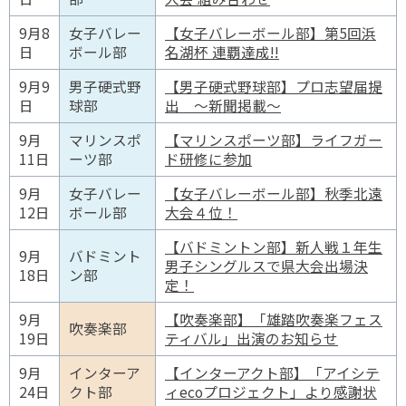
9月8
女子バレー
【女子バレーボール部】第5回浜
日
ボール部
名湖杯 連覇達成!!
9月9
男子硬式野
【男子硬式野球部】プロ志望届提
日
球部
出 ～新聞掲載～
9月
マリンスポ
【マリンスポーツ部】ライフガー
11日
ーツ部
ド研修に参加
9月
女子バレー
【女子バレーボール部】秋季北遠
12日
ボール部
大会４位！
【バドミントン部】新人戦１年生
9月
バドミント
男子シングルスで県大会出場決
18日
ン部
定！
9月
【吹奏楽部】「雄踏吹奏楽フェス
吹奏楽部
19日
ティバル」出演のお知らせ
9月
インターア
【インターアクト部】「アイシテ
24日
クト部
ィecoプロジェクト」より感謝状