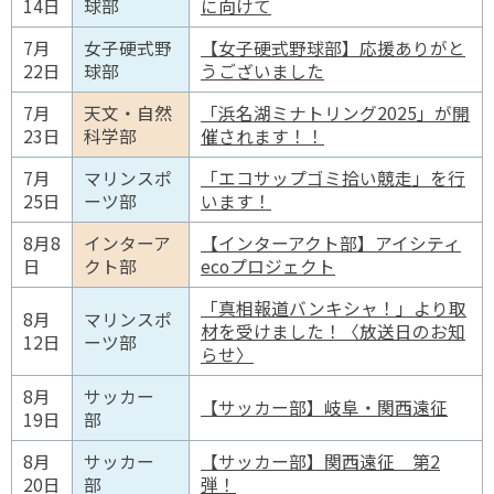
14日
球部
に向けて
7月
女子硬式野
【女子硬式野球部】応援ありがと
22日
球部
うございました
7月
天文・自然
「浜名湖ミナトリング2025」が開
23日
科学部
催されます！！
7月
マリンスポ
「エコサップゴミ拾い競走」を行
25日
ーツ部
います！
8月8
インターア
【インターアクト部】アイシティ
日
クト部
ecoプロジェクト
「真相報道バンキシャ！」より取
8月
マリンスポ
材を受けました！〈放送日のお知
12日
ーツ部
らせ〉
8月
サッカー
【サッカー部】岐阜・関西遠征
19日
部
8月
サッカー
【サッカー部】関西遠征 第2
20日
部
弾！