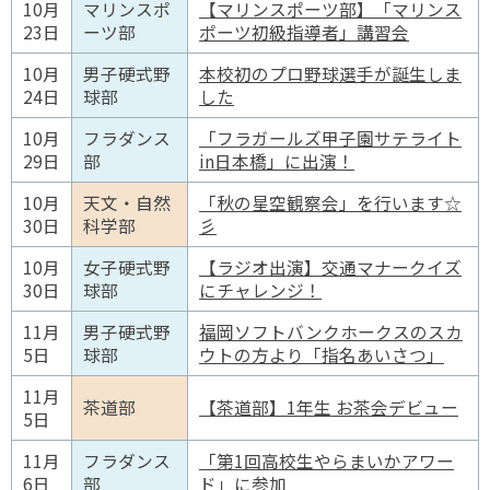
10月
マリンスポ
【マリンスポーツ部】「マリンス
23日
ーツ部
ポーツ初級指導者」講習会
10月
男子硬式野
本校初のプロ野球選手が誕生しま
24日
球部
した
10月
フラダンス
「フラガールズ甲子園サテライト
29日
部
in日本橋」に出演！
10月
天文・自然
「秋の星空観察会」を行います☆
30日
科学部
彡
10月
女子硬式野
【ラジオ出演】交通マナークイズ
30日
球部
にチャレンジ！
11月
男子硬式野
福岡ソフトバンクホークスのスカ
5日
球部
ウトの方より「指名あいさつ」
11月
茶道部
【茶道部】1年生 お茶会デビュー
5日
11月
フラダンス
「第1回高校生やらまいかアワー
6日
部
ド」に参加