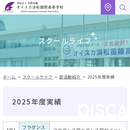
グ
本
フ
ロ
文
ッ
ー
へ
タ
バ
ー
ル
へ
スクールライフ
ナ
ビ
ゲ
ー
シ
ョ
ホーム
>
スクールライフ
>
部活動紹介
>
2025年度実績
ン
へ
2025年度実績
フラダンス