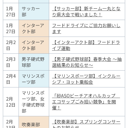
1月
サッカー
【サッカー部】新チーム一丸とな
27日
部
り県大会で戦いました！
1月
インターア
フードドライブにご協力お願いし
27日
クト部
ます
2月2
インターア
【インターアクト部】フードドラ
日
クト部
イブ運動
2月3
男子硬式野
【男子硬式野球部】春季大会 ～抽
日
球部
選結果のお知らせ～
2月4
マリンスポ
【マリンスポーツ部】インクルー
日
ーツ部
シブ・ヨット乗船会
マリンスポ
「砂ASOビーチアオハルカップ
2月
ーツ部、女
エコサップごみ拾い競争」を開
12日
子硬式野球
催！
部
2月
【吹奏楽部】スプリングコンサー
吹奏楽部
13日
トのお知らせ